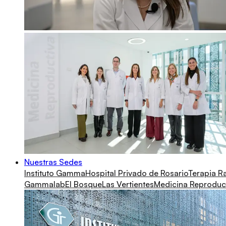
Nuestras Sedes
Instituto Gamma
Hospital Privado de Rosario
Terapia R
Gammalab
El Bosque
Las Vertientes
Medicina Reproduc