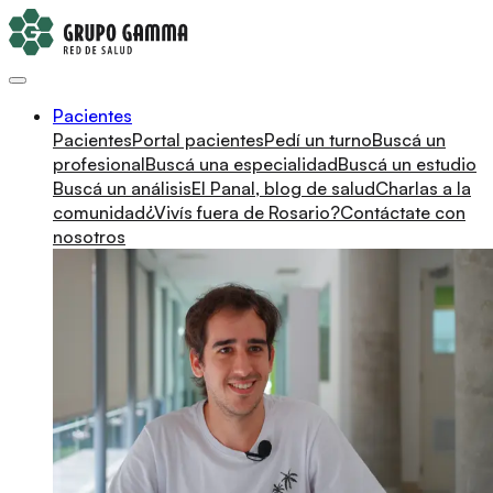
Pacientes
Pacientes
Portal pacientes
Pedí un turno
Buscá un
profesional
Buscá una especialidad
Buscá un estudio
Buscá un análisis
El Panal, blog de salud
Charlas a la
comunidad
¿Vivís fuera de Rosario?
Contáctate con
nosotros