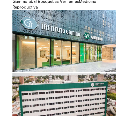
Gammalab
El Bosque
Las Vertientes
Medicina
Reproductiva