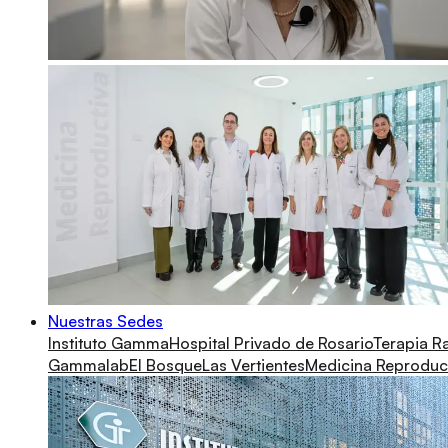
Nuestras Sedes
Instituto Gamma
Hospital Privado de Rosario
Terapia R
Gammalab
El Bosque
Las Vertientes
Medicina Reproduc