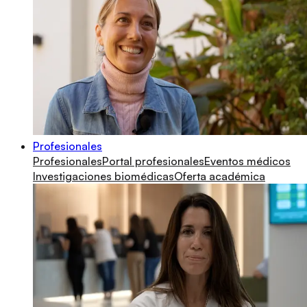
Profesionales
Profesionales
Portal profesionales
Eventos médicos
Investigaciones biomédicas
Oferta académica