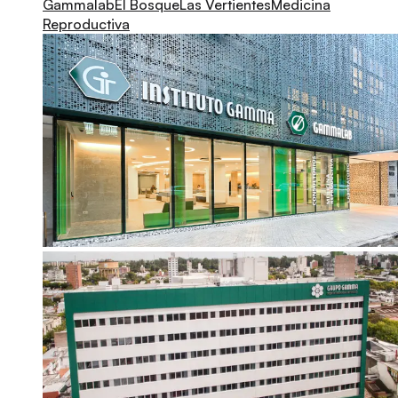
Gammalab
El Bosque
Las Vertientes
Medicina
Reproductiva