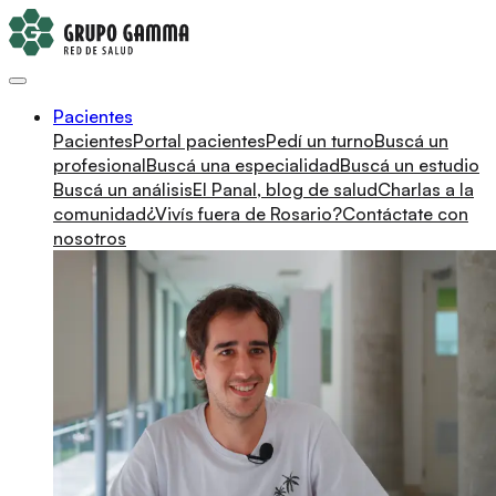
Pacientes
Pacientes
Portal pacientes
Pedí un turno
Buscá un
profesional
Buscá una especialidad
Buscá un estudio
Buscá un análisis
El Panal, blog de salud
Charlas a la
comunidad
¿Vivís fuera de Rosario?
Contáctate con
nosotros