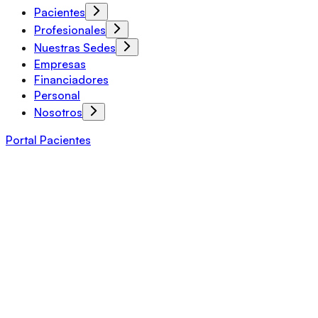
Pacientes
Profesionales
Nuestras Sedes
Empresas
Financiadores
Personal
Nosotros
Portal Pacientes
Terapia Radiante Cumbres
Centro especializado en tratamientos con radiaciones
para pacientes oncológicos.
Pedir un turno
Terapia Radiante Cumbres