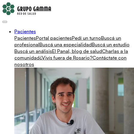
Pacientes
Pacientes
Portal pacientes
Pedí un turno
Buscá un
profesional
Buscá una especialidad
Buscá un estudio
Buscá un análisis
El Panal, blog de salud
Charlas a la
comunidad
¿Vivís fuera de Rosario?
Contáctate con
nosotros