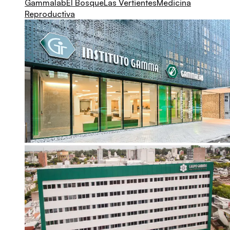
Gammalab
El Bosque
Las Vertientes
Medicina
Reproductiva