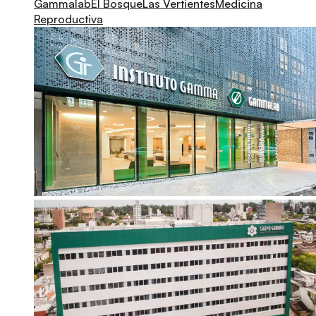
Gammalab
El Bosque
Las Vertientes
Medicina
Reproductiva