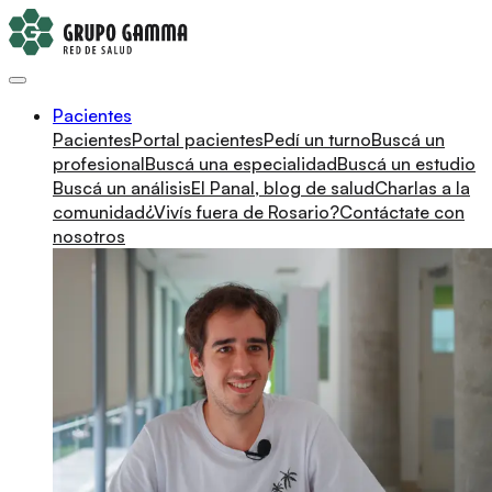
Pacientes
Pacientes
Portal pacientes
Pedí un turno
Buscá un
profesional
Buscá una especialidad
Buscá un estudio
Buscá un análisis
El Panal, blog de salud
Charlas a la
comunidad
¿Vivís fuera de Rosario?
Contáctate con
nosotros