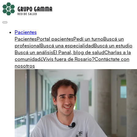
Pacientes
Pacientes
Portal pacientes
Pedí un turno
Buscá un
profesional
Buscá una especialidad
Buscá un estudio
Buscá un análisis
El Panal, blog de salud
Charlas a la
comunidad
¿Vivís fuera de Rosario?
Contáctate con
nosotros