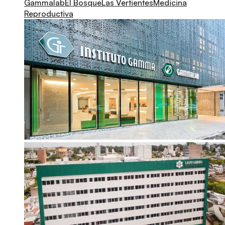
Gammalab
El Bosque
Las Vertientes
Medicina
Reproductiva