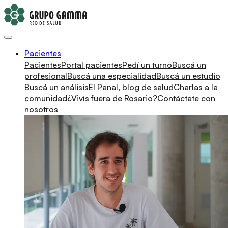
Pacientes
Pacientes
Portal pacientes
Pedí un turno
Buscá un
profesional
Buscá una especialidad
Buscá un estudio
Buscá un análisis
El Panal, blog de salud
Charlas a la
comunidad
¿Vivís fuera de Rosario?
Contáctate con
nosotros