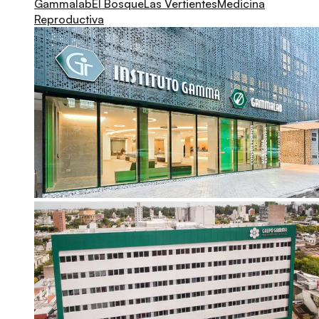
Gammalab
El Bosque
Las Vertientes
Medicina
Reproductiva