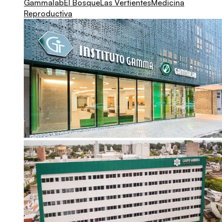
Gammalab
El Bosque
Las Vertientes
Medicina
Reproductiva