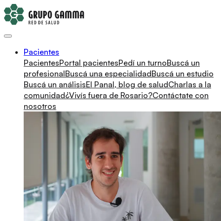
Pacientes
Pacientes
Portal pacientes
Pedí un turno
Buscá un
profesional
Buscá una especialidad
Buscá un estudio
Buscá un análisis
El Panal, blog de salud
Charlas a la
comunidad
¿Vivís fuera de Rosario?
Contáctate con
nosotros