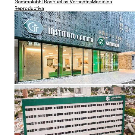
Gammalab
El Bosque
Las Vertientes
Medicina
Reproductiva