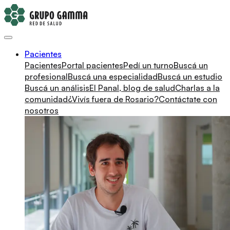
Pacientes
Pacientes
Portal pacientes
Pedí un turno
Buscá un
profesional
Buscá una especialidad
Buscá un estudio
Buscá un análisis
El Panal, blog de salud
Charlas a la
comunidad
¿Vivís fuera de Rosario?
Contáctate con
nosotros