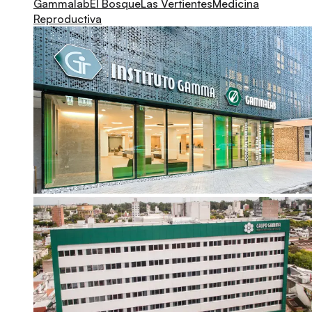
Gammalab
El Bosque
Las Vertientes
Medicina
Reproductiva