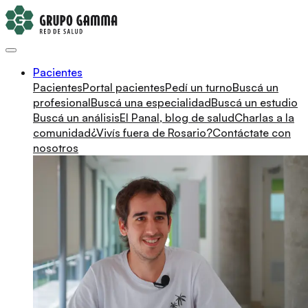
Pacientes
Pacientes
Portal pacientes
Pedí un turno
Buscá un
profesional
Buscá una especialidad
Buscá un estudio
Buscá un análisis
El Panal, blog de salud
Charlas a la
comunidad
¿Vivís fuera de Rosario?
Contáctate con
nosotros