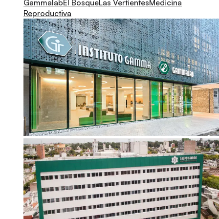
Gammalab
El Bosque
Las Vertientes
Medicina
Reproductiva