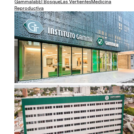
Gammalab
El Bosque
Las Vertientes
Medicina
Reproductiva