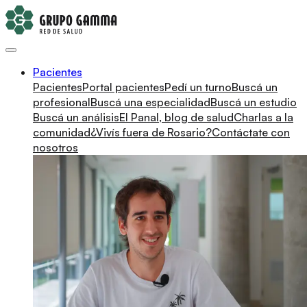
Pacientes
Pacientes
Portal pacientes
Pedí un turno
Buscá un
profesional
Buscá una especialidad
Buscá un estudio
Buscá un análisis
El Panal, blog de salud
Charlas a la
comunidad
¿Vivís fuera de Rosario?
Contáctate con
nosotros