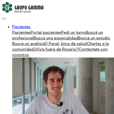
Pacientes
Pacientes
Portal pacientes
Pedí un turno
Buscá un
profesional
Buscá una especialidad
Buscá un estudio
Buscá un análisis
El Panal, blog de salud
Charlas a la
comunidad
¿Vivís fuera de Rosario?
Contáctate con
nosotros