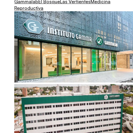
Gammalab
El Bosque
Las Vertientes
Medicina
Reproductiva