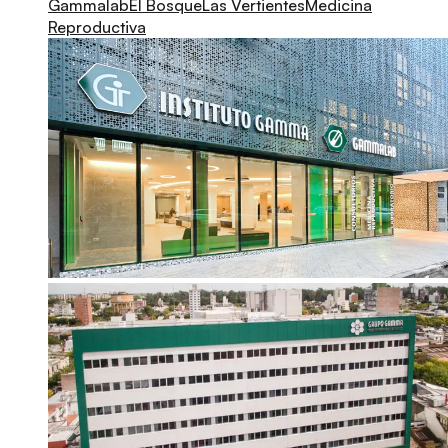
Gammalab
El Bosque
Las Vertientes
Medicina
Reproductiva