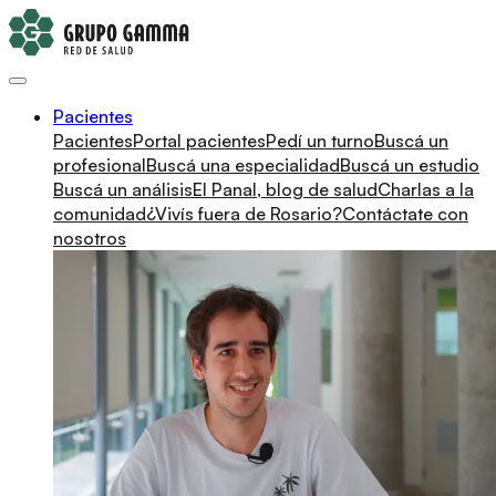
Pacientes
Pacientes
Portal pacientes
Pedí un turno
Buscá un
profesional
Buscá una especialidad
Buscá un estudio
Buscá un análisis
El Panal, blog de salud
Charlas a la
comunidad
¿Vivís fuera de Rosario?
Contáctate con
nosotros