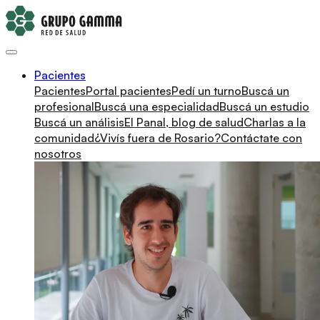
Pacientes
Pacientes
Portal pacientes
Pedí un turno
Buscá un
profesional
Buscá una especialidad
Buscá un estudio
Buscá un análisis
El Panal, blog de salud
Charlas a la
comunidad
¿Vivís fuera de Rosario?
Contáctate con
nosotros