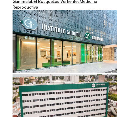
Gammalab
El Bosque
Las Vertientes
Medicina
Reproductiva