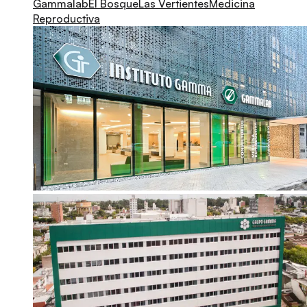
Gammalab
El Bosque
Las Vertientes
Medicina
Reproductiva