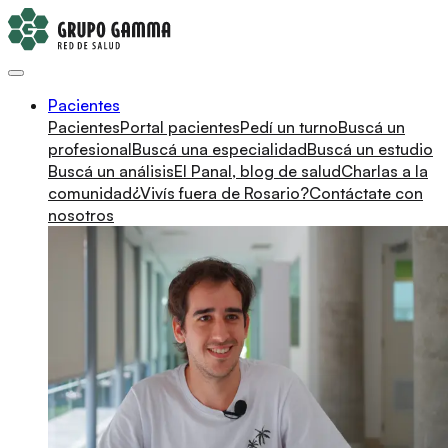
Pacientes
Pacientes
Portal pacientes
Pedí un turno
Buscá un
profesional
Buscá una especialidad
Buscá un estudio
Buscá un análisis
El Panal, blog de salud
Charlas a la
comunidad
¿Vivís fuera de Rosario?
Contáctate con
nosotros