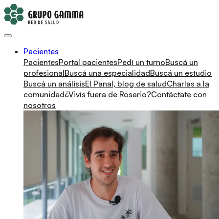
Pacientes
Pacientes
Portal pacientes
Pedí un turno
Buscá un
profesional
Buscá una especialidad
Buscá un estudio
Buscá un análisis
El Panal, blog de salud
Charlas a la
comunidad
¿Vivís fuera de Rosario?
Contáctate con
nosotros