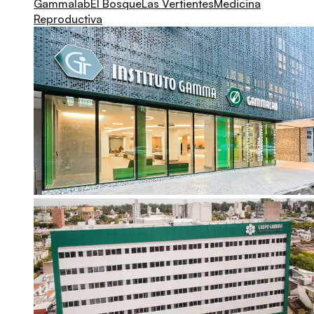
Gammalab
El Bosque
Las Vertientes
Medicina
Reproductiva