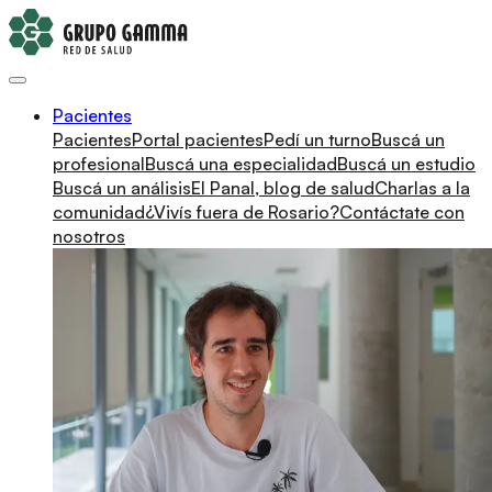
Pacientes
Pacientes
Portal pacientes
Pedí un turno
Buscá un
profesional
Buscá una especialidad
Buscá un estudio
Buscá un análisis
El Panal, blog de salud
Charlas a la
comunidad
¿Vivís fuera de Rosario?
Contáctate con
nosotros