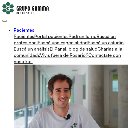
Pacientes
Pacientes
Portal pacientes
Pedí un turno
Buscá un
profesional
Buscá una especialidad
Buscá un estudio
Buscá un análisis
El Panal, blog de salud
Charlas a la
comunidad
¿Vivís fuera de Rosario?
Contáctate con
nosotros