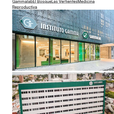
Gammalab
El Bosque
Las Vertientes
Medicina
Reproductiva