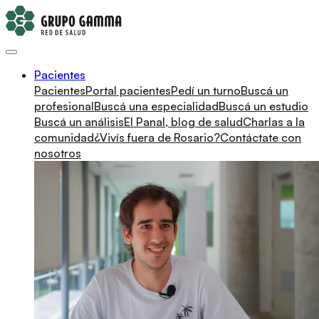
Pacientes
Pacientes
Portal pacientes
Pedí un turno
Buscá un
profesional
Buscá una especialidad
Buscá un estudio
Buscá un análisis
El Panal, blog de salud
Charlas a la
comunidad
¿Vivís fuera de Rosario?
Contáctate con
nosotros