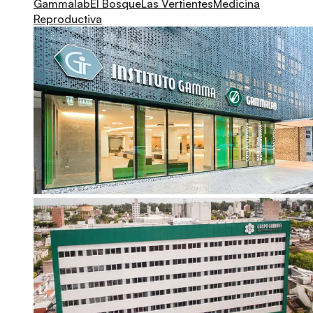
Gammalab
El Bosque
Las Vertientes
Medicina
Reproductiva