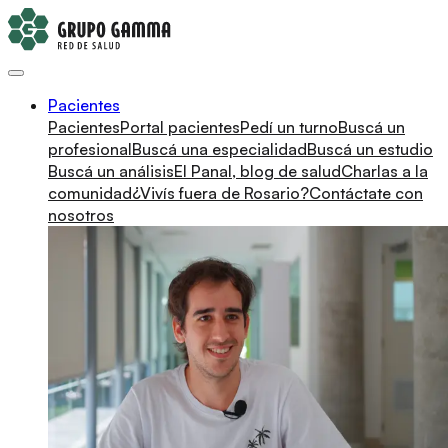
Pacientes
Pacientes
Portal pacientes
Pedí un turno
Buscá un
profesional
Buscá una especialidad
Buscá un estudio
Buscá un análisis
El Panal, blog de salud
Charlas a la
comunidad
¿Vivís fuera de Rosario?
Contáctate con
nosotros