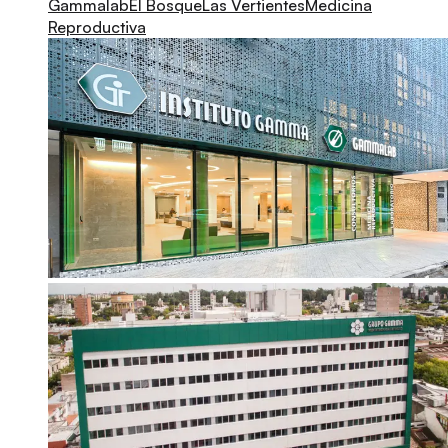
Gammalab
El Bosque
Las Vertientes
Medicina
Reproductiva