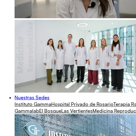
Nuestras Sedes
Instituto Gamma
Hospital Privado de Rosario
Terapia R
Gammalab
El Bosque
Las Vertientes
Medicina Reproduc