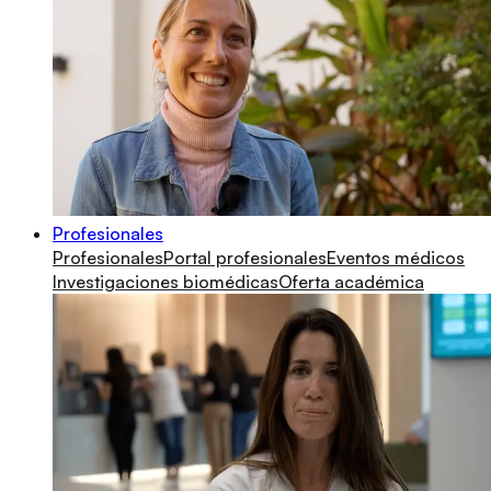
Profesionales
Profesionales
Portal profesionales
Eventos médicos
Investigaciones biomédicas
Oferta académica