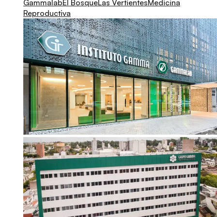
Gammalab
El Bosque
Las Vertientes
Medicina
Reproductiva