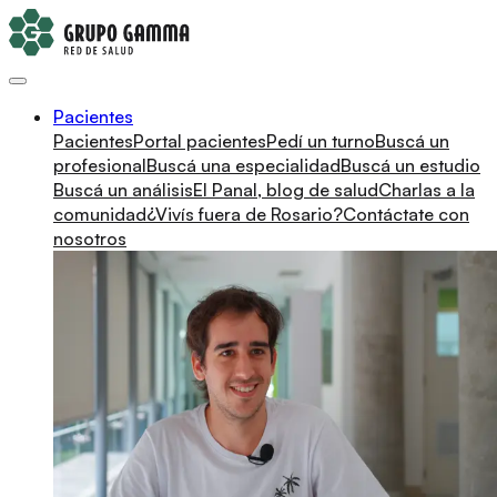
Pacientes
Pacientes
Portal pacientes
Pedí un turno
Buscá un
profesional
Buscá una especialidad
Buscá un estudio
Buscá un análisis
El Panal, blog de salud
Charlas a la
comunidad
¿Vivís fuera de Rosario?
Contáctate con
nosotros