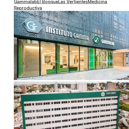
Gammalab
El Bosque
Las Vertientes
Medicina
Reproductiva