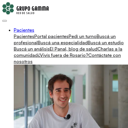
Pacientes
Pacientes
Portal pacientes
Pedí un turno
Buscá un
profesional
Buscá una especialidad
Buscá un estudio
Buscá un análisis
El Panal, blog de salud
Charlas a la
comunidad
¿Vivís fuera de Rosario?
Contáctate con
nosotros