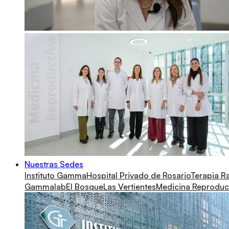
Nuestras Sedes
Instituto Gamma
Hospital Privado de Rosario
Terapia R
Gammalab
El Bosque
Las Vertientes
Medicina Reproduc