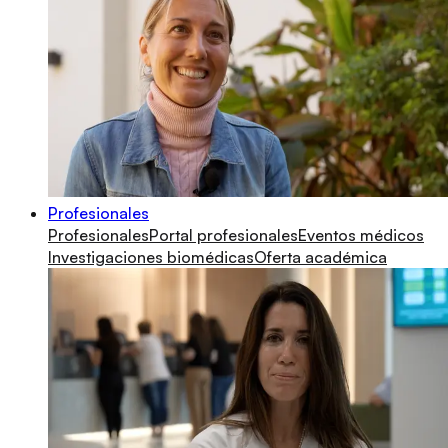
Profesionales
Profesionales
Portal profesionales
Eventos médicos
Investigaciones biomédicas
Oferta académica