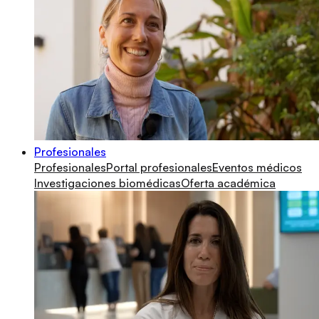
Profesionales
Profesionales
Portal profesionales
Eventos médicos
Investigaciones biomédicas
Oferta académica