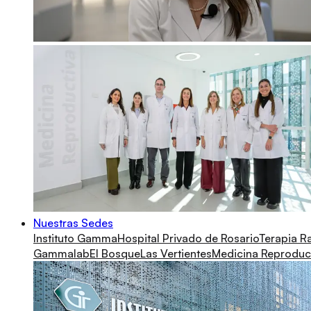
Nuestras Sedes
Instituto Gamma
Hospital Privado de Rosario
Terapia R
Gammalab
El Bosque
Las Vertientes
Medicina Reproduc