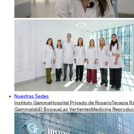
Nuestras Sedes
Instituto Gamma
Hospital Privado de Rosario
Terapia R
Gammalab
El Bosque
Las Vertientes
Medicina Reproduc