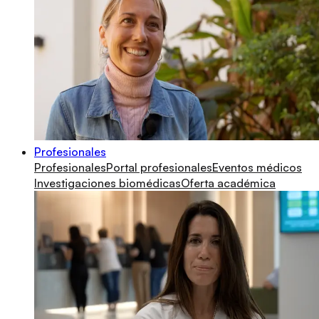
Profesionales
Profesionales
Portal profesionales
Eventos médicos
Investigaciones biomédicas
Oferta académica