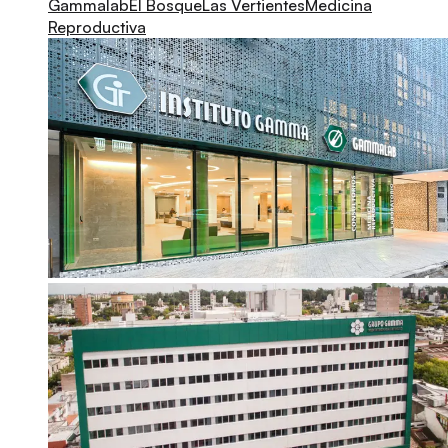
Gammalab
El Bosque
Las Vertientes
Medicina
Reproductiva