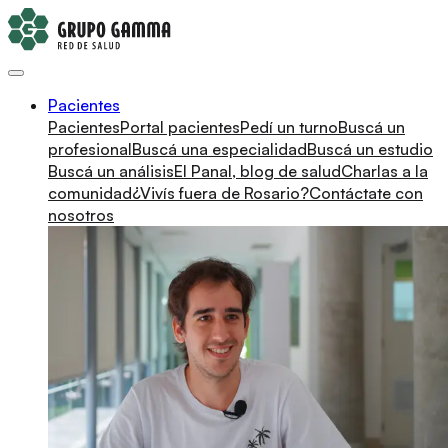
Pacientes
Pacientes
Portal pacientes
Pedí un turno
Buscá un
profesional
Buscá una especialidad
Buscá un estudio
Buscá un análisis
El Panal, blog de salud
Charlas a la
comunidad
¿Vivís fuera de Rosario?
Contáctate con
nosotros