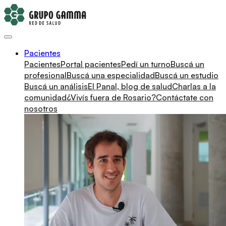
Pacientes
Pacientes
Portal pacientes
Pedí un turno
Buscá un
profesional
Buscá una especialidad
Buscá un estudio
Buscá un análisis
El Panal, blog de salud
Charlas a la
comunidad
¿Vivís fuera de Rosario?
Contáctate con
nosotros