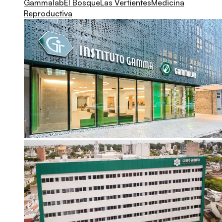
Gammalab
El Bosque
Las Vertientes
Medicina
Reproductiva