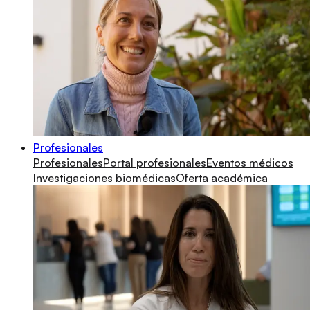
Profesionales
Profesionales
Portal profesionales
Eventos médicos
Investigaciones biomédicas
Oferta académica