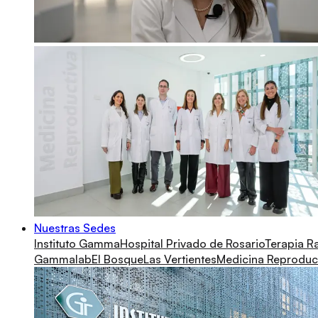
Nuestras Sedes
Instituto Gamma
Hospital Privado de Rosario
Terapia R
Gammalab
El Bosque
Las Vertientes
Medicina Reproduc