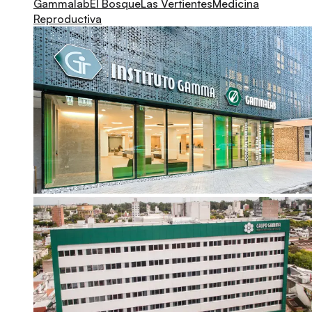
Gammalab
El Bosque
Las Vertientes
Medicina
Reproductiva