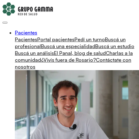
Pacientes
Pacientes
Portal pacientes
Pedí un turno
Buscá un
profesional
Buscá una especialidad
Buscá un estudio
Buscá un análisis
El Panal, blog de salud
Charlas a la
comunidad
¿Vivís fuera de Rosario?
Contáctate con
nosotros