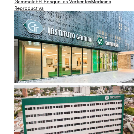
Gammalab
El Bosque
Las Vertientes
Medicina
Reproductiva