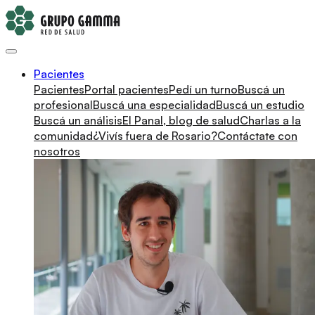
Pacientes
Pacientes
Portal pacientes
Pedí un turno
Buscá un
profesional
Buscá una especialidad
Buscá un estudio
Buscá un análisis
El Panal, blog de salud
Charlas a la
comunidad
¿Vivís fuera de Rosario?
Contáctate con
nosotros