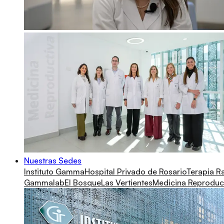
Nuestras Sedes
Instituto Gamma
Hospital Privado de Rosario
Terapia R
Gammalab
El Bosque
Las Vertientes
Medicina Reproduc