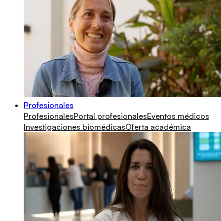
Profesionales
Profesionales
Portal profesionales
Eventos médicos
Investigaciones biomédicas
Oferta académica