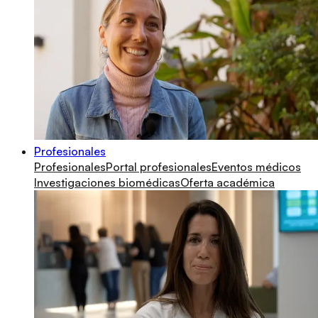
Profesionales
Profesionales
Portal profesionales
Eventos médicos
Investigaciones biomédicas
Oferta académica