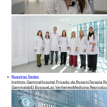
Nuestras Sedes
Instituto Gamma
Hospital Privado de Rosario
Terapia R
Gammalab
El Bosque
Las Vertientes
Medicina Reproduc