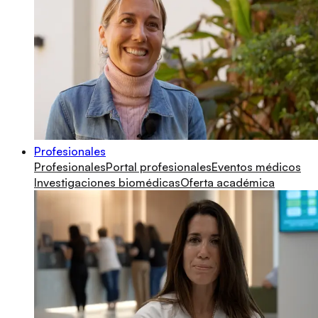
Profesionales
Profesionales
Portal profesionales
Eventos médicos
Investigaciones biomédicas
Oferta académica