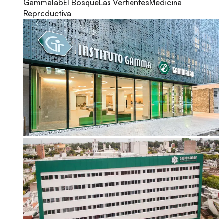
Gammalab
El Bosque
Las Vertientes
Medicina
Reproductiva