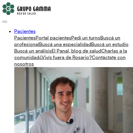
Pacientes
Pacientes
Portal pacientes
Pedí un turno
Buscá un
profesional
Buscá una especialidad
Buscá un estudio
Buscá un análisis
El Panal, blog de salud
Charlas a la
comunidad
¿Vivís fuera de Rosario?
Contáctate con
nosotros