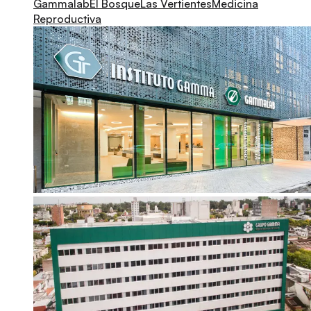
Gammalab
El Bosque
Las Vertientes
Medicina
Reproductiva