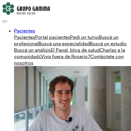
Pacientes
Pacientes
Portal pacientes
Pedí un turno
Buscá un
profesional
Buscá una especialidad
Buscá un estudio
Buscá un análisis
El Panal, blog de salud
Charlas a la
comunidad
¿Vivís fuera de Rosario?
Contáctate con
nosotros