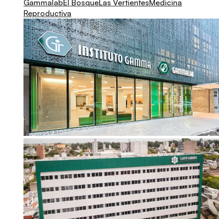
Gammalab
El Bosque
Las Vertientes
Medicina
Reproductiva