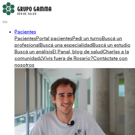
Pacientes
Pacientes
Portal pacientes
Pedí un turno
Buscá un
profesional
Buscá una especialidad
Buscá un estudio
Buscá un análisis
El Panal, blog de salud
Charlas a la
comunidad
¿Vivís fuera de Rosario?
Contáctate con
nosotros