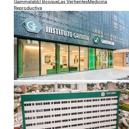
Gammalab
El Bosque
Las Vertientes
Medicina
Reproductiva