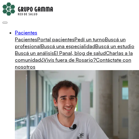
Pacientes
Pacientes
Portal pacientes
Pedí un turno
Buscá un
profesional
Buscá una especialidad
Buscá un estudio
Buscá un análisis
El Panal, blog de salud
Charlas a la
comunidad
¿Vivís fuera de Rosario?
Contáctate con
nosotros