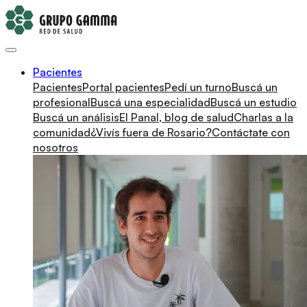
Pacientes
Pacientes
Portal pacientes
Pedí un turno
Buscá un
profesional
Buscá una especialidad
Buscá un estudio
Buscá un análisis
El Panal, blog de salud
Charlas a la
comunidad
¿Vivís fuera de Rosario?
Contáctate con
nosotros