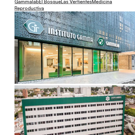
Gammalab
El Bosque
Las Vertientes
Medicina
Reproductiva