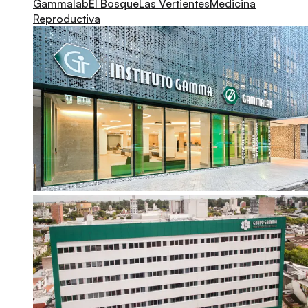
Gammalab
El Bosque
Las Vertientes
Medicina
Reproductiva