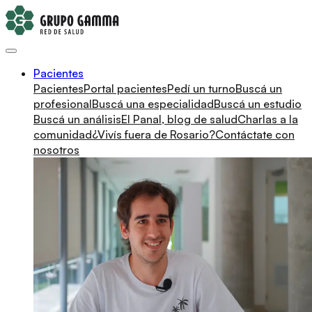
Pacientes
Pacientes
Portal pacientes
Pedí un turno
Buscá un
profesional
Buscá una especialidad
Buscá un estudio
Buscá un análisis
El Panal, blog de salud
Charlas a la
comunidad
¿Vivís fuera de Rosario?
Contáctate con
nosotros