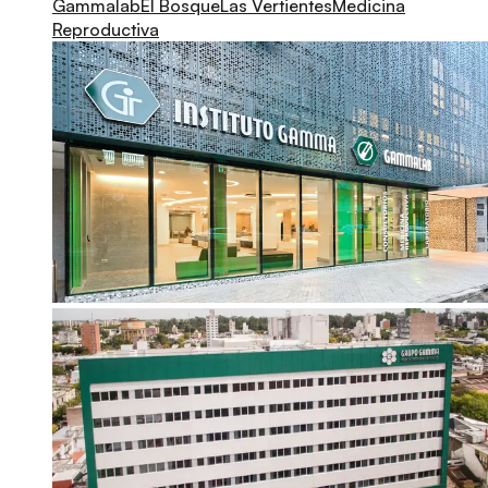
Gammalab
El Bosque
Las Vertientes
Medicina
Reproductiva