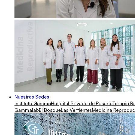
Nuestras Sedes
Instituto Gamma
Hospital Privado de Rosario
Terapia R
Gammalab
El Bosque
Las Vertientes
Medicina Reproduc