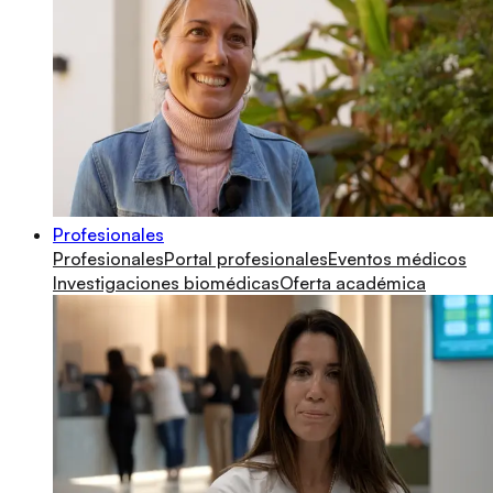
Profesionales
Profesionales
Portal profesionales
Eventos médicos
Investigaciones biomédicas
Oferta académica