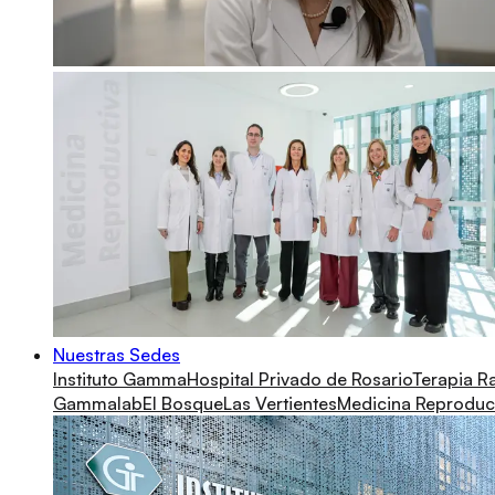
Nuestras Sedes
Instituto Gamma
Hospital Privado de Rosario
Terapia R
Gammalab
El Bosque
Las Vertientes
Medicina Reproduc