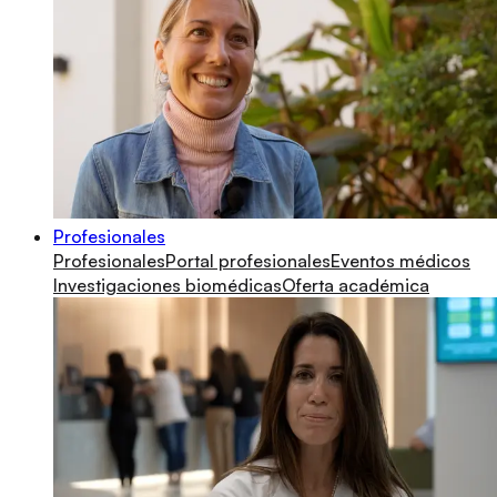
Profesionales
Profesionales
Portal profesionales
Eventos médicos
Investigaciones biomédicas
Oferta académica