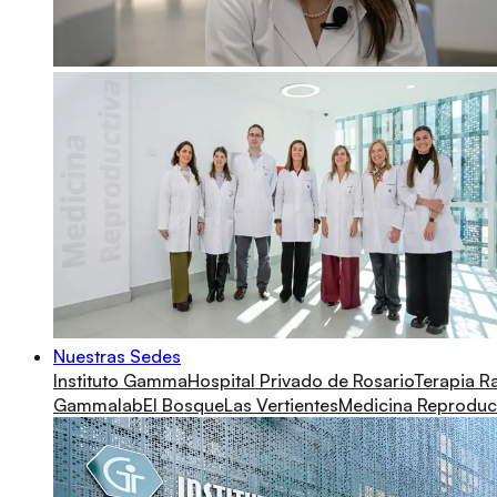
Nuestras Sedes
Instituto Gamma
Hospital Privado de Rosario
Terapia R
Gammalab
El Bosque
Las Vertientes
Medicina Reproduc