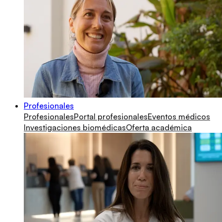
Profesionales
Profesionales
Portal profesionales
Eventos médicos
Investigaciones biomédicas
Oferta académica