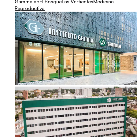
Gammalab
El Bosque
Las Vertientes
Medicina
Reproductiva