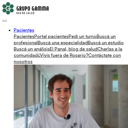
Pacientes
Pacientes
Portal pacientes
Pedí un turno
Buscá un
profesional
Buscá una especialidad
Buscá un estudio
Buscá un análisis
El Panal, blog de salud
Charlas a la
comunidad
¿Vivís fuera de Rosario?
Contáctate con
nosotros