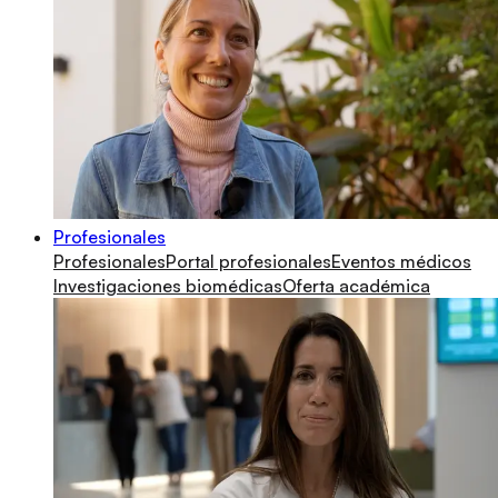
Profesionales
Profesionales
Portal profesionales
Eventos médicos
Investigaciones biomédicas
Oferta académica