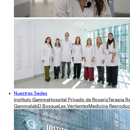
Nuestras Sedes
Instituto Gamma
Hospital Privado de Rosario
Terapia R
Gammalab
El Bosque
Las Vertientes
Medicina Reproduc