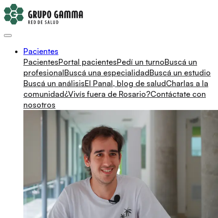
Pacientes
Pacientes
Portal pacientes
Pedí un turno
Buscá un
profesional
Buscá una especialidad
Buscá un estudio
Buscá un análisis
El Panal, blog de salud
Charlas a la
comunidad
¿Vivís fuera de Rosario?
Contáctate con
nosotros