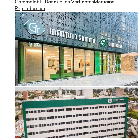
Gammalab
El Bosque
Las Vertientes
Medicina
Reproductiva