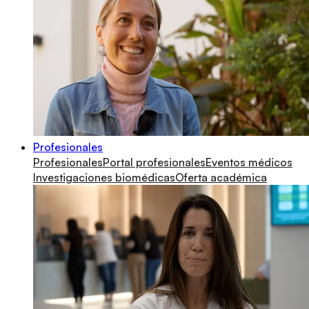
Profesionales
Profesionales
Portal profesionales
Eventos médicos
Investigaciones biomédicas
Oferta académica