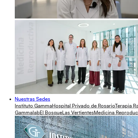
Nuestras Sedes
Instituto Gamma
Hospital Privado de Rosario
Terapia R
Gammalab
El Bosque
Las Vertientes
Medicina Reproduc